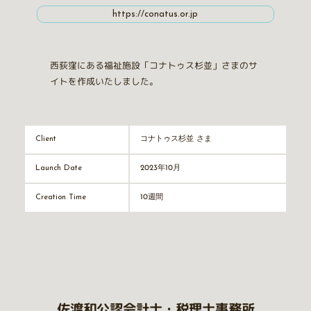
https://conatus.or.jp
西荻窪にある福祉施設「コナトゥス杉並」さまのサ
イトを作成いたしました。
コナトゥス杉並 さま
Client
2023年10月
Launch Date
10週間
Creation Time
佐渡和公認会計士・税理士事務所